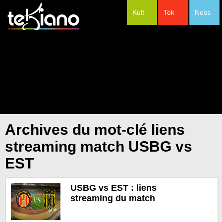
Kult
Tek
Ness
#Festivals
Archives du mot-clé liens
streaming match USBG vs
EST
USBG vs EST : liens
streaming du match