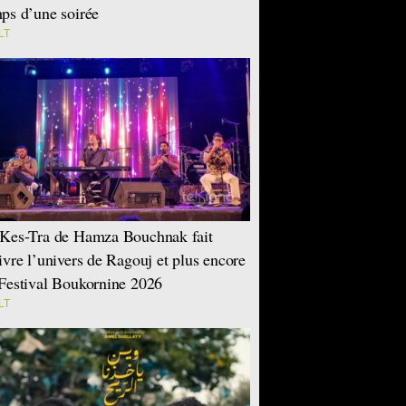
ps d’une soirée
LT
Kes-Tra de Hamza Bouchnak fait
ivre l’univers de Ragouj et plus encore
Festival Boukornine 2026
LT