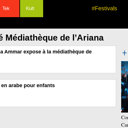
#Festivals
Tek
Kult
é Médiathèque de l’Ariana
ma Ammar expose à la médiathèque de
e en arabe pour enfants
Con
Car