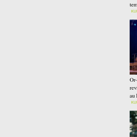
tem
KU
Or-
rev
au 
KU