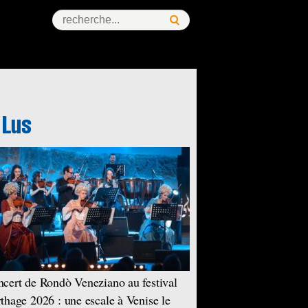
cert de Rondò Veneziano au festival
thage 2026 : une escale à Venise le