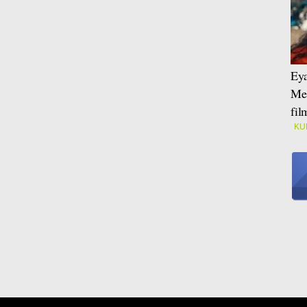
Eya
Mei
fi
KU