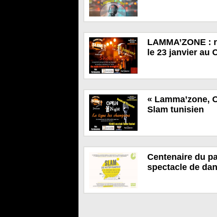
LAMMA’ZONE : re
le 23 janvier au 
« Lamma’zone, O
Slam tunisien
Centenaire du pa
spectacle de da