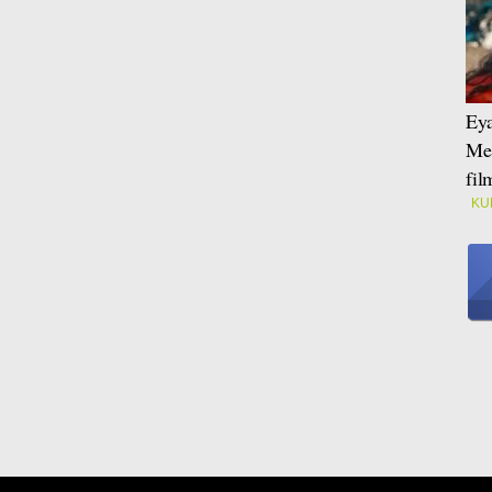
Eya
Mei
fi
KU