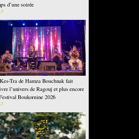
ps d’une soirée
LT
Kes-Tra de Hamza Bouchnak fait
ivre l’univers de Ragouj et plus encore
Festival Boukornine 2026
LT