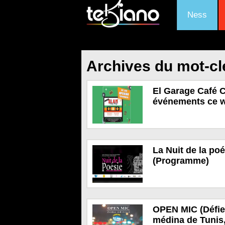
Ness
Archives du mot-cl
El Garage Café C
événements ce 
La Nuit de la po
(Programme)
OPEN MIC (Défiez
médina de Tunis,