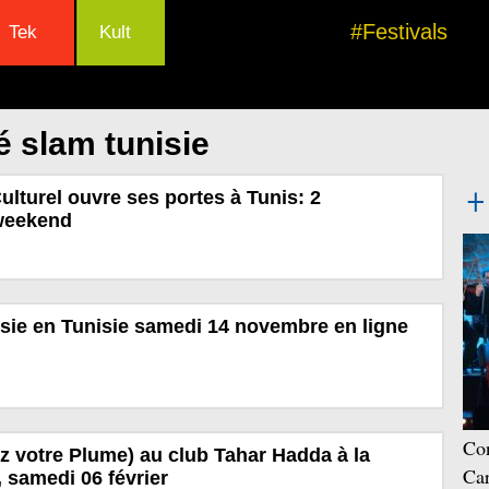
#Festivals
Tek
Kult
é slam tunisie
ulturel ouvre ses portes à Tunis: 2
weekend
ésie en Tunisie samedi 14 novembre en ligne
Con
 votre Plume) au club Tahar Hadda à la
Car
 samedi 06 février