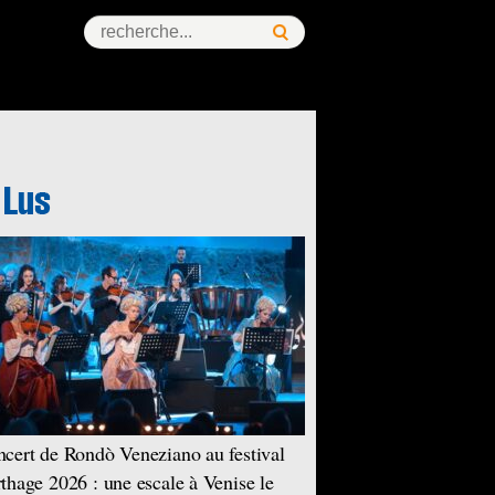
cert de Rondò Veneziano au festival
thage 2026 : une escale à Venise le