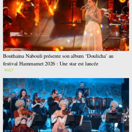
Bouthaina Nabouli présente son album ‘Doulicha’ au
festival Hammamet 2026 : Une star est lancée
KULT