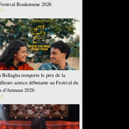
Festival Boukornine 2026
LT
 Bellagha remporte le prix de la
lleure actrice débutante au Festival du
lm d’Amman 2026
LT