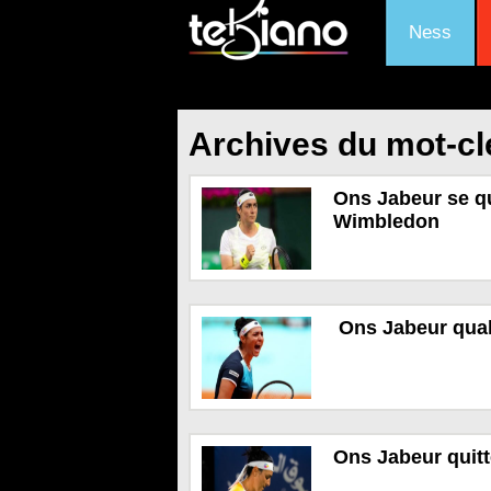
Ness
Archives du mot-c
Ons Jabeur se qu
Wimbledon
Ons Jabeur quali
Ons Jabeur quitt