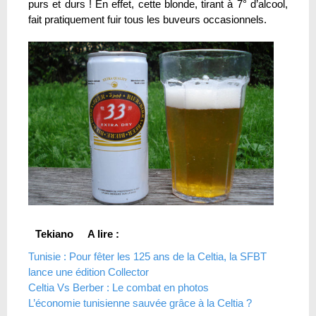
purs et durs ! En effet, cette blonde, tirant à 7° d’alcool,
fait pratiquement fuir tous les buveurs occasionnels.
Tekiano
A lire :
Tunisie : Pour fêter les 125 ans de la Celtia, la SFBT
lance une édition Collector
Celtia Vs Berber : Le combat en photos
L’économie tunisienne sauvée grâce à la Celtia ?