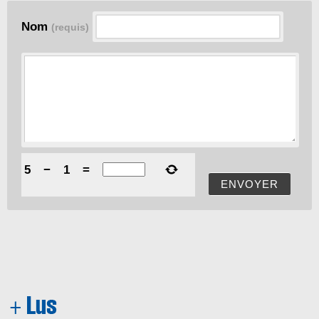
Nom
(requis)
5
−
1
=
ENVOYER