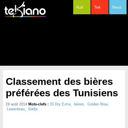
Kult
Tek
Ness
#Festivals
Classement des bières
préférées des Tunisiens
19 août 2014
Mots-clefs :
33 Dry Extra
,
bières
,
Golden Brau
,
Lewenbrau
,
Stella