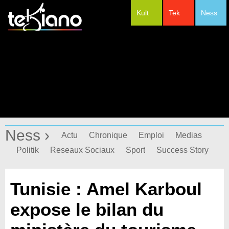
Kult
Tek
Ness
#Festivals
Ness ›
Actu
Chronique
Emploi
Medias
Politik
Reseaux Sociaux
Sport
Success Story
Tunisie : Amel Karboul
expose le bilan du