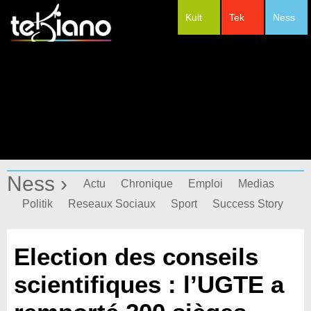
Kult
Tek
Ness
#Festivals
Ness ›
Actu
Chronique
Emploi
Medias
Politik
Reseaux Sociaux
Sport
Success Story
Election des conseils
scientifiques : l’UGTE a