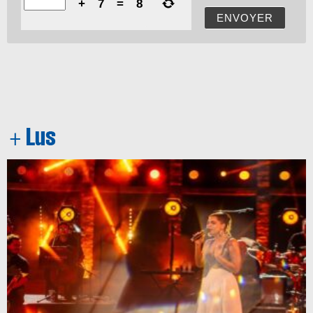
+
7
=
8
ENVOYER