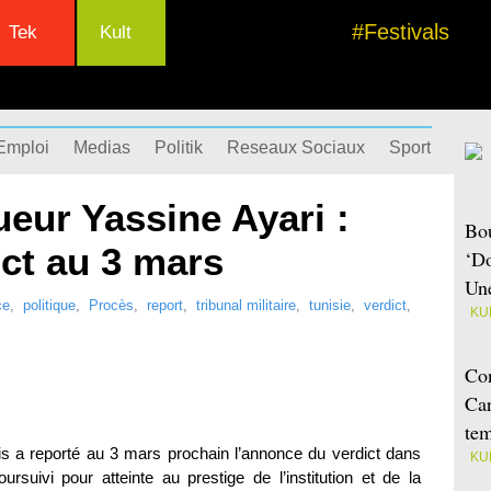
#Festivals
Tek
Kult
Emploi
Medias
Politik
Reseaux Sociaux
Sport
Succ
ueur Yassine Ayari :
Bou
ct au 3 mars
‘Do
Une
ce
,
politique
,
Procès
,
report
,
tribunal militaire
,
tunisie
,
verdict
,
KU
Con
Car
tem
is a reporté au 3 mars prochain l’annonce du verdict dans
KU
ursuivi pour atteinte au prestige de l’institution et de la