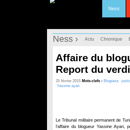
Ness
Ness ›
Actu
Chronique
Affaire du blog
Report du verdi
25 février 2015
Mots-clefs :
Blogueur
,
justi
Yassine ayari
Le Tribunal militaire permanent de Tun
l’affaire du blogueur Yassine Ayari, po