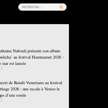
ess Story
thaina Nabouli présente son album
ulicha’ au festival Hammamet 2026 :
 star est lancée
LT
cert de Rondò Veneziano au festival
thage 2026 : une escale à Venise le
ps d’une soirée
LT