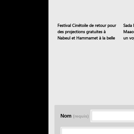
Festival Cinétoile de retour pour
Sada E
des projections gratuites à
Maaou
Nabeul et Hammamet à la belle
un vo
étoile
patri
Nom
(requis)