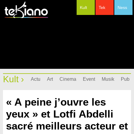
Kult
Tek
Ness
#Festivals
Kult ›
Actu
Art
Cinema
Event
Musik
Pub
« A peine j’ouvre les
yeux » et Lotfi Abdelli
sacré meilleurs acteur et