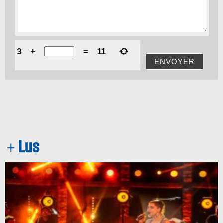
3
+
=
11
ENVOYER