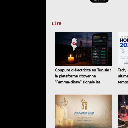
Lire
Coupure d’électricité en Tunisie :
Tech, 
la plateforme citoyenne
ultim
"Famma-dhaw" signale les
temps
pannes en temps réel