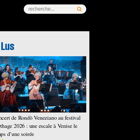
cert de Rondò Veneziano au festival
thage 2026 : une escale à Venise le
ps d’une soirée