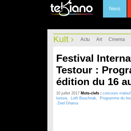
Ness
Kult ›
Actu
Art
Cinema
Festival Intern
Testour : Prog
édition du 16 au
10 juillet 2017
Mots-clefs :
concours malouf 
tunisie
,
Lotfi Bouchnak
,
Programme du fest
Zied Gharsa