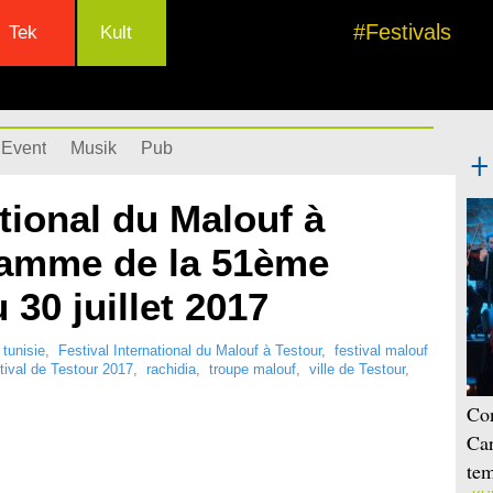
#Festivals
Tek
Kult
Event
Musik
Pub
ational du Malouf à
ramme de la 51ème
 30 juillet 2017
tunisie
,
Festival International du Malouf à Testour
,
festival malouf
ival de Testour 2017
,
rachidia
,
troupe malouf
,
ville de Testour
,
Con
Car
tem