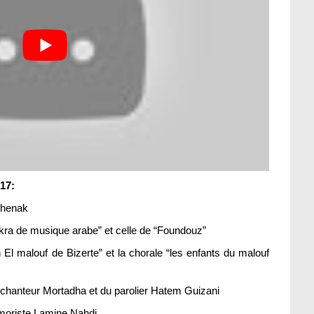
17:
uchenak
 Soukra de musique arabe” et celle de “Foundouz”
 El malouf de Bizerte” et la chorale “les enfants du malouf
e chanteur Mortadha et du parolier Hatem Guizani
umoriste Lamine Nahdi