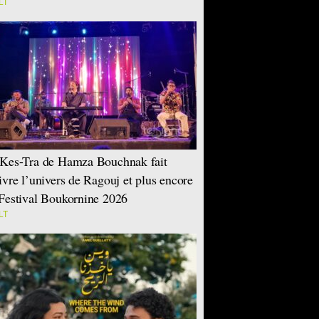
LT
Kes-Tra de Hamza Bouchnak fait
ivre l’univers de Ragouj et plus encore
Festival Boukornine 2026
LT