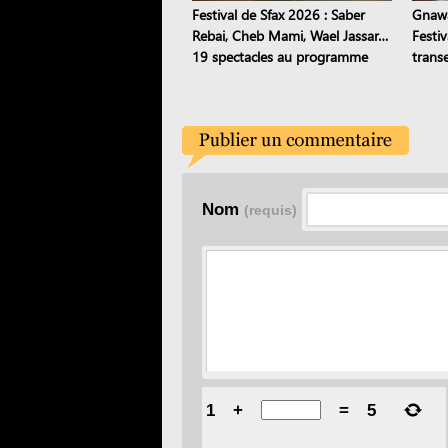
Festival de Sfax 2026 : Saber
Gnawa
Rebai, Cheb Mami, Wael Jassar…
Festi
19 spectacles au programme
trans
stamb
Nom
(requis)
1
+
=
5