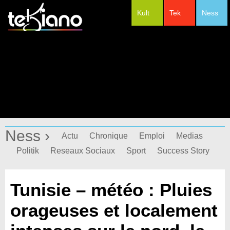
Kult
Tek
Ness
#Festivals
Ness ›
Actu
Chronique
Emploi
Medias
Politik
Reseaux Sociaux
Sport
Success Story
Tunisie – météo : Pluies
orageuses et localement