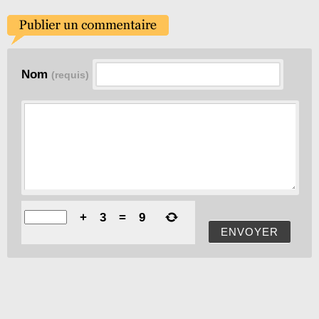
Nom
(requis)
+
3
=
9
ENVOYER