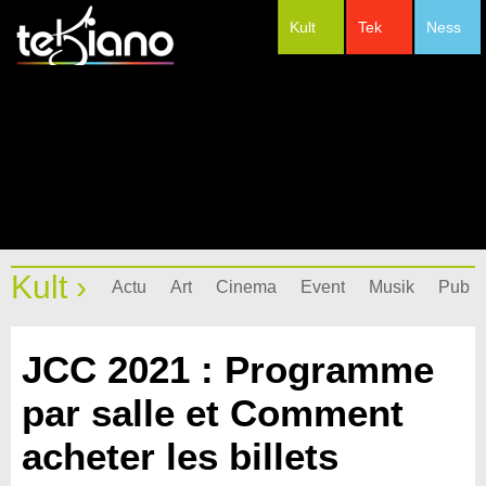
Kult
Tek
Ness
#Festivals
Kult ›
Actu
Art
Cinema
Event
Musik
Pub
JCC 2021 : Programme
par salle et Comment
acheter les billets