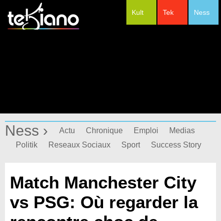
Kult
Tek
Ness
#Festivals
Ness ›
Actu
Chronique
Emploi
Medias
Politik
Reseaux Sociaux
Sport
Success Story
Match Manchester City
vs PSG: Où regarder la