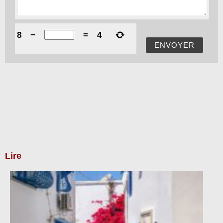
8
−
=
4
ENVOYER
Lire