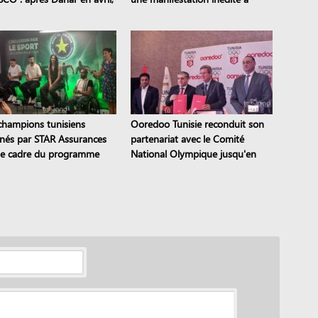
tes tunisiens sont classés
Sejnane
champions tunisiens
Ooredoo Tunisie reconduit son
inés par STAR Assurances
partenariat avec le Comité
le cadre du programme
National Olympique jusqu'en
to the STAR
2028