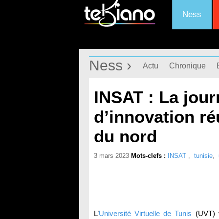
Ness
Ness ›
Actu
Chronique
INSAT : La jour
d’innovation ré
du nord
3 mars 2023
Mots-clefs :
INSAT
,
tunisie
,
L’
Université Virtuelle de Tunis
(UVT) v