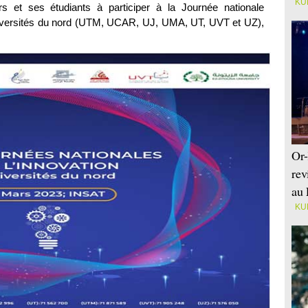
KU
urs et ses étudiants à participer à la Journée nationale
Universités du nord (UTM, UCAR, UJ, UMA, UT, UVT et UZ),
Or-
rev
au 
KU