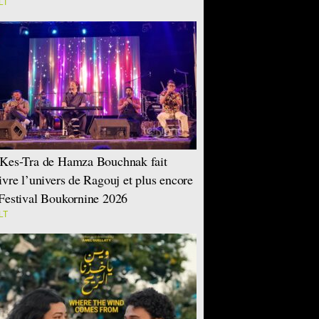
LT
Kes-Tra de Hamza Bouchnak fait
ivre l’univers de Ragouj et plus encore
Festival Boukornine 2026
LT