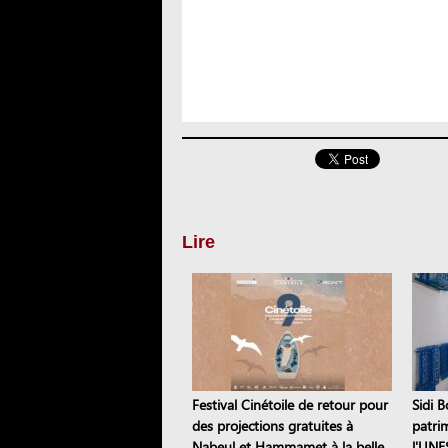
Lire
Festival Cinétoile de retour pour
Sidi B
des projections gratuites à
patri
Nabeul et Hammamet à la belle
l'UNE