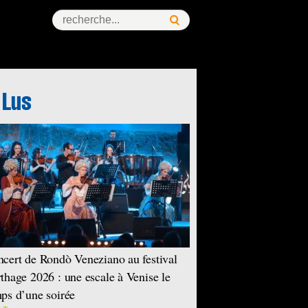
ess Story
cert de Rondò Veneziano au festival
thage 2026 : une escale à Venise le
ps d’une soirée