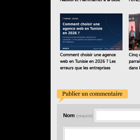
étoile
dix si
Comment choisir une agence
Cinq 
web en Tunisie en 2026 ? Les
parra
erreurs que les entreprises
dans 
continuent de commettre
Road 
Nom
(requis)