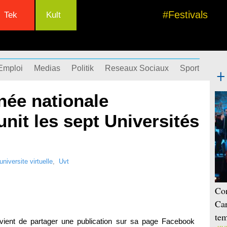
#Festivals
Tek
Kult
Emploi
Medias
Politik
Reseaux Sociaux
Sport
Succ
née nationale
unit les sept Universités
universite virtuelle
,
Uvt
Con
Car
tem
ient de partager une publication sur sa page Facebook