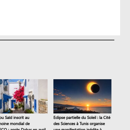
ou Saïd inscrit au
Eclipse partielle du Soleil : la Cité
moine mondial de
des Sciences à Tunis organise
SCO : après Dahar en avril,
une manifestation inédite à