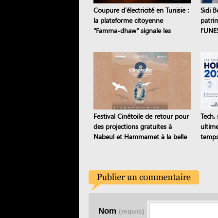
Coupure d’électricité en Tunisie :
Sidi B
la plateforme citoyenne
patri
"Famma-dhaw" signale les
l'UNE
pannes en temps réel
dix si
Festival Cinétoile de retour pour
Tech, 
des projections gratuites à
ultim
Nabeul et Hammamet à la belle
temps
étoile
Nom
(requis)