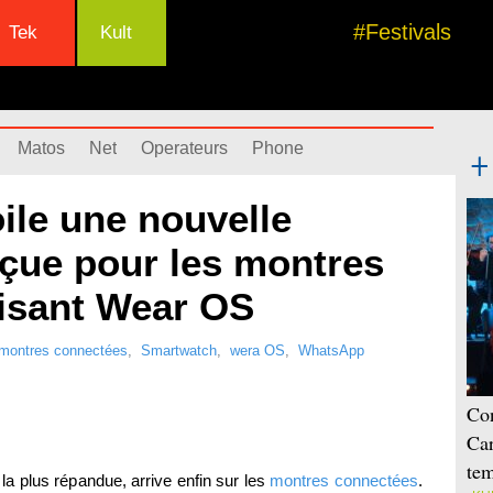
#Festivals
Tek
Kult
Matos
Net
Operateurs
Phone
le une nouvelle
nçue pour les montres
lisant Wear OS
montres connectées
,
Smartwatch
,
wera OS
,
WhatsApp
Con
Car
tem
 la plus répandue, arrive enfin sur les
montres connectées
.