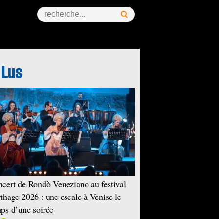
cert de Rondò Veneziano au festival
thage 2026 : une escale à Venise le
ps d’une soirée