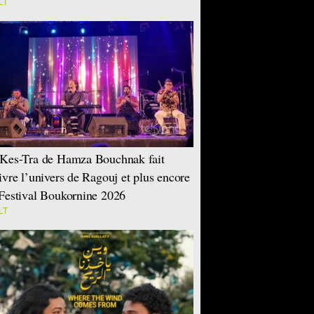
LT
Kes-Tra de Hamza Bouchnak fait
ivre l’univers de Ragouj et plus encore
Festival Boukornine 2026
LT