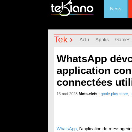
Ness
Tek ›
Actu
Applis
Games
WhatsApp dévoi
application co
connectées uti
13 mai 2023
Mots-clefs :
goole play store
,
WhatsApp
, l’application de messagerie