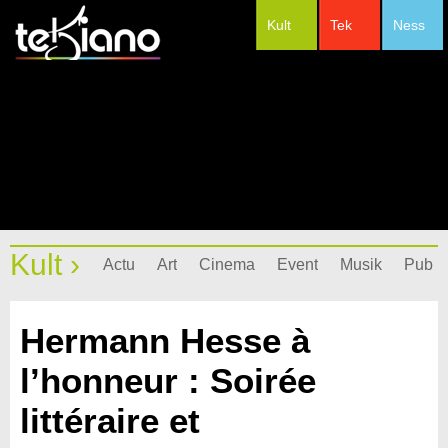
Kult
Tek
Ness
#Festivals
Kult ›
Actu
Art
Cinema
Event
Musik
Pub
Hermann Hesse à
l’honneur : Soirée
littéraire et