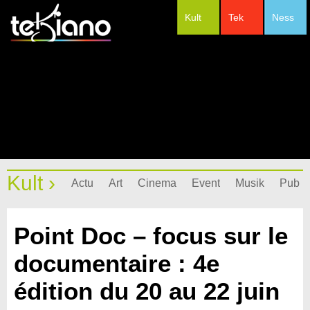
Kult
Tek
Ness
#Festivals
Kult ›
Actu
Art
Cinema
Event
Musik
Pub
Point Doc – focus sur le
documentaire : 4e
édition du 20 au 22 juin