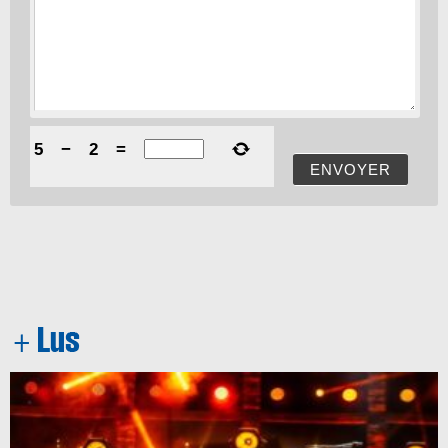
5
−
2
=
ENVOYER