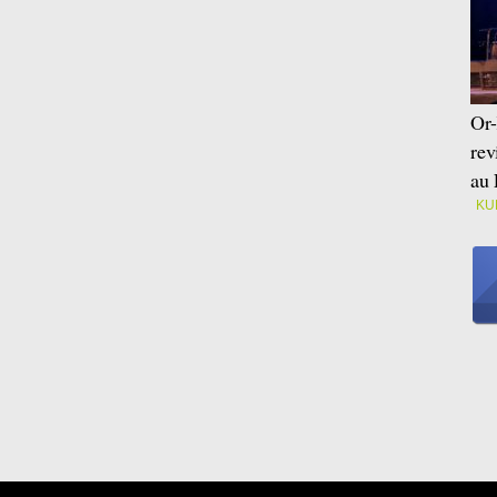
Or-
rev
au 
KU