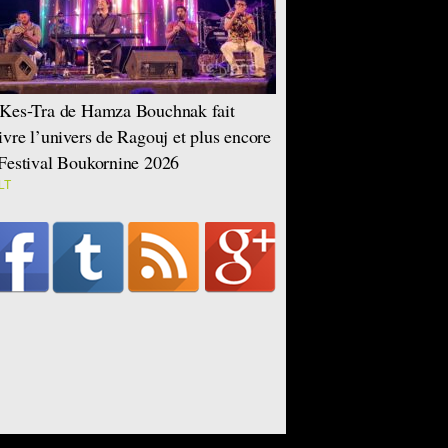
Kes-Tra de Hamza Bouchnak fait
ivre l’univers de Ragouj et plus encore
Festival Boukornine 2026
LT