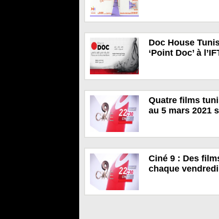
Doc House Tunisi
‘Point Doc’ à l’
Quatre films tun
au 5 mars 2021 s
Ciné 9 : Des film
chaque vendred