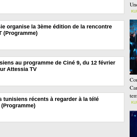
Une
KU
e organise la 3ème édition de la rencontre
IFT (Programme)
isiens au programme de Ciné 9, du 12 février
ur Attessia TV
Con
Car
tem
s tunisiens récents à regarder à la télé
KU
i (Programme)