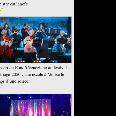
 star est lancée
LT
cert de Rondò Veneziano au festival
thage 2026 : une escale à Venise le
ps d’une soirée
LT