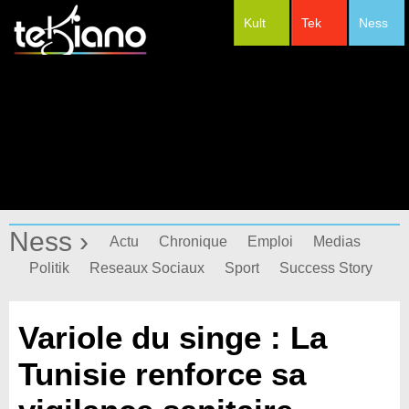
Kult
Tek
Ness
#Festivals
Ness ›
Actu
Chronique
Emploi
Medias
Politik
Reseaux Sociaux
Sport
Success Story
Variole du singe : La
Tunisie renforce sa