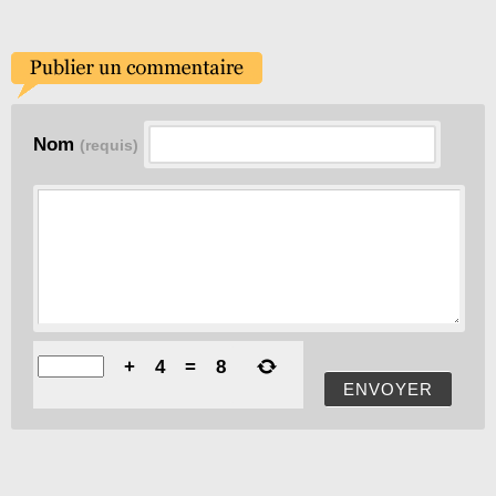
Nom
(requis)
+
4
=
8
ENVOYER