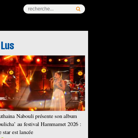
ess Story
thaina Nabouli présente son album
ulicha’ au festival Hammamet 2026 :
 star est lancée