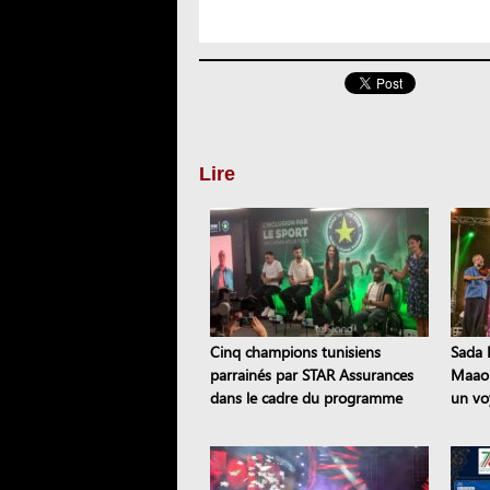
Lire
Cinq champions tunisiens
Sada E
parrainés par STAR Assurances
Maaou
dans le cadre du programme
un vo
Road to the STAR
patri