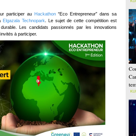
KU
ur participer au
Hackathon
“Eco Entrepreneur” dans sa
à
Elgazala Technopark
. Le sujet de cette compétition est
r durable. Les candidats passionnés par les innovations
nvités à participer.
Con
Car
tem
KU