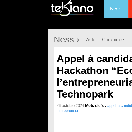
Ness
Ness ›
Actu
Chronique
Appel à candida
Hackathon “Eco
l’entrepreneuria
Technopark
28 octobre 2024
Mots-clefs :
appel a candid
Entrepreneur