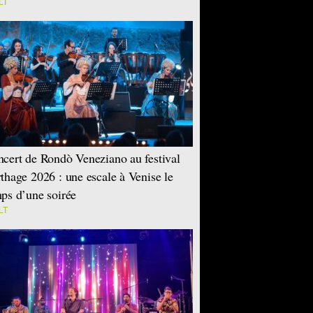
LT
cert de Rondò Veneziano au festival
thage 2026 : une escale à Venise le
ps d’une soirée
LT