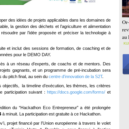
per des idées de projets applicables dans les domaines de
Or-
rable, la gestion des déchets et l’agriculture et alimentation
rev
résoudre par l’idée proposée et préciser la technologie à
au 
KU
uite et inclut des sessions de formation, de coaching et de
tionnées pour le DEMO DAY.
cès à un réseau d’experts, de coachs et de mentors. Des
projets gagnants, et un programme de pré-incubation sera
s du pitch final, au sein du
centre d’innovation de la S2T
.
objectifs, la timeline d’exécution, les thèmes, les critères
 de participation suivant :
https://docs.google.com/forms/
et
e édition du “Hackathon Eco Entrepreneur” a été prolongée
4
à minuit. La participation est gratuite à ce Hackathon.
, projet financé par l’Union européenne à travers le volet