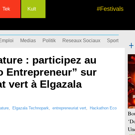
#Festivals
Tek
Kult
Emploi
Medias
Politik
Reseaux Sociaux
Sport
Succ
ture : participez au
 Entrepreneur” sur
t vert à Elgazala
ature
,
Elgazala Technopark
,
entrepreneuriat vert
,
Hackathon Eco
Bou
‘Do
Une