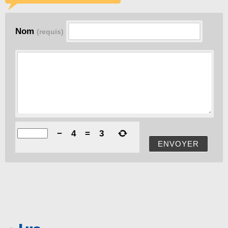
Nom
(requis)
−
4
=
3
ENVOYER