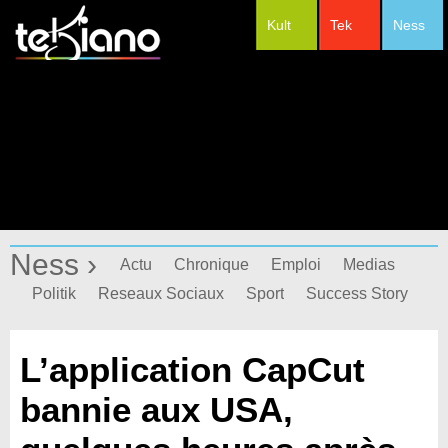
Kult
Tek
Ness
#Festivals
Ness ›
Actu
Chronique
Emploi
Medias
Politik
Reseaux Sociaux
Sport
Success Story
L’application CapCut
bannie aux USA,