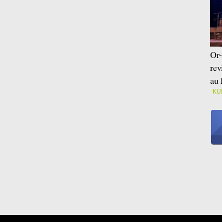
Or-
rev
au 
KU