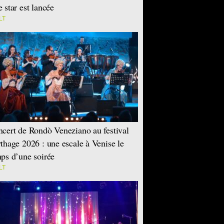
 star est lancée
LT
cert de Rondò Veneziano au festival
thage 2026 : une escale à Venise le
ps d’une soirée
LT