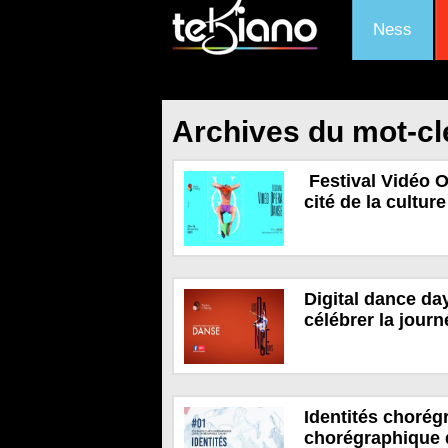
Ness
Archives du mot-cl
Festival Vidéo O
cité de la cultu
Digital dance da
célébrer la jour
Identités chorég
chorégraphique 