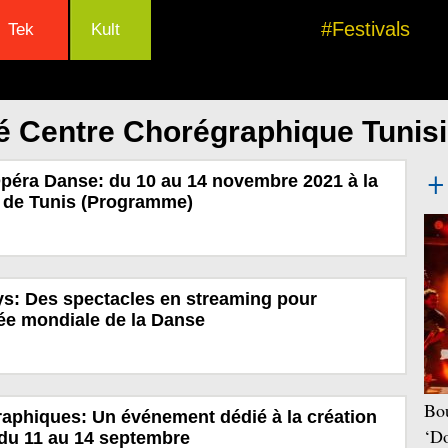
#Festivals
Tek
Kult
é Centre Chorégraphique Tunis
péra Danse: du 10 au 14 novembre 2021 à la
re de Tunis (Programme)
ys: Des spectacles en streaming pour
née mondiale de la Danse
Bou
raphiques: Un événement dédié à la création
‘Do
du 11 au 14 septembre