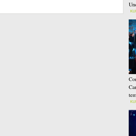
Une
KU
Con
Car
tem
KU