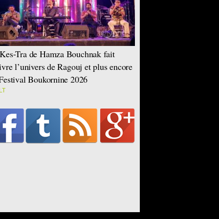
Kes-Tra de Hamza Bouchnak fait
ivre l’univers de Ragouj et plus encore
Festival Boukornine 2026
LT