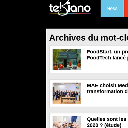
Ness
Archives du mot-cl
FoodStart, un pr
FoodTech lancé
MAE choisit Medi
transformation di
Quelles sont les
2020 ? (étude)