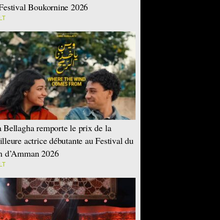
Festival Boukornine 2026
LT
 Bellagha remporte le prix de la
lleure actrice débutante au Festival du
lm d’Amman 2026
LT