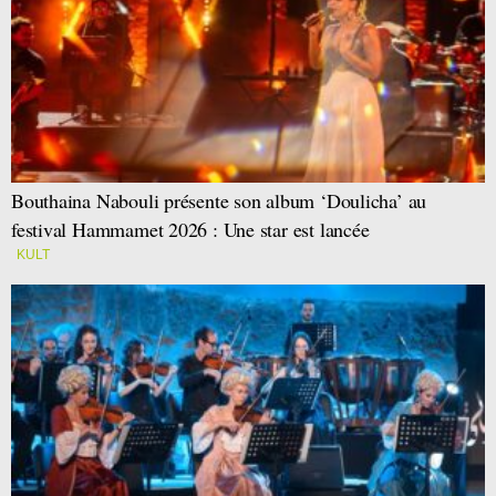
Bouthaina Nabouli présente son album ‘Doulicha’ au
festival Hammamet 2026 : Une star est lancée
KULT