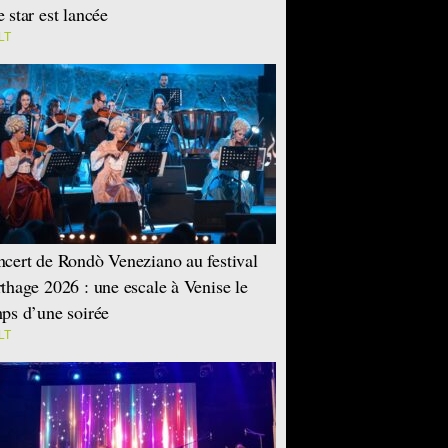
 star est lancée
LT
cert de Rondò Veneziano au festival
thage 2026 : une escale à Venise le
ps d’une soirée
LT