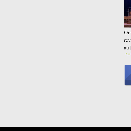
Or-
rev
au 
KU