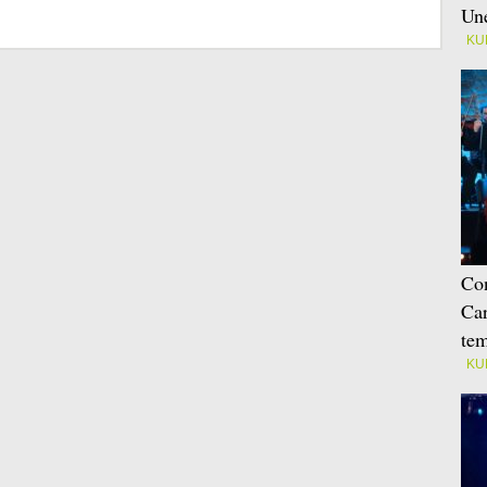
Une
KU
Con
Car
tem
KU