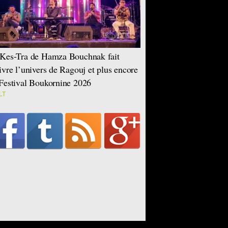
Kes-Tra de Hamza Bouchnak fait
ivre l’univers de Ragouj et plus encore
Festival Boukornine 2026
LT