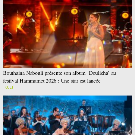
Bouthaina Nabouli présente son album ‘Doulicha’ au
festival Hammamet 2026 : Une star est lancée
KULT