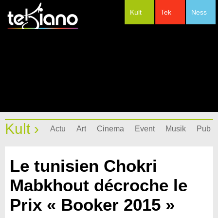
Kult
Tek
Ness
#Festivals
Kult ›
Actu
Art
Cinema
Event
Musik
Pub
Le tunisien Chokri
Mabkhout décroche le
Prix « Booker 2015 »