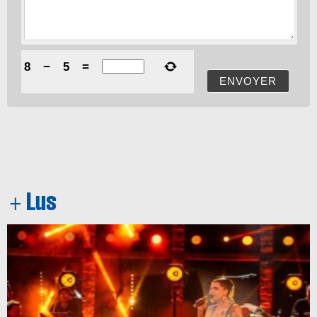
8
−
5
=
ENVOYER