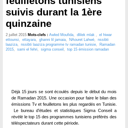
feuilletons tunisiens
suivis durant la 1ère
quinzaine
2 juillet 2015
Mots-clefs :
Awled Moufida
,
dlilek mlak
,
el hiwar
ettounsi
,
ettayara
,
ghanni lil jamaia
,
NAouret Lahwé
,
nssibti
laaziza
,
nssibti laaziza programme tv ramadan tunisie
,
Ramadan
2015
,
sami el fehri
,
sigma conseil
,
top 15 émission ramadan
Déjà 15 jours se sont écoulés depuis le début du mois
de Ramadan 2015. Une occasion pour faire le bilan des
émissions Tv et feuilletons les plus regardés en Tunisie.
Le bureau d’études et statistiques Sigma Conseil a
révélé le top 15 des programmes tunisiens préférés des
téléspectateurs durant cette période.