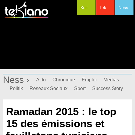
Kult
Tek
Ness
#Festivals
Ness ›
Actu
Chronique
Emploi
Medias
Politik
Reseaux Sociaux
Sport
Success Story
Ramadan 2015 : le top
15 des émissions et