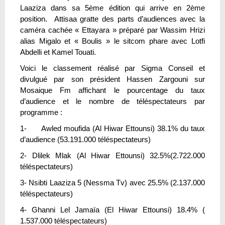
Laaziza dans sa 5ème édition qui arrive en 2ème
position. Attisaa gratte des parts d’audiences avec la
caméra cachée « Ettayara » préparé par Wassim Hrizi
alias Migalo et « Boulis » le sitcom phare avec Lotfi
Abdelli et Kamel Touati.
Voici le classement réalisé par Sigma Conseil et
divulgué par son président Hassen Zargouni sur
Mosaique Fm affichant le pourcentage du taux
d’audience et le nombre de téléspectateurs par
programme :
1- Awled moufida (Al Hiwar Ettounsi) 38.1% du taux
d’audience (53.191.000 téléspectateurs)
2- Dlilek Mlak (Al Hiwar Ettounsi) 32.5%(2.722.000
téléspectateurs)
3- Nsibti Laaziza 5 (Nessma Tv) avec 25.5% (2.137.000
téléspectateurs)
4- Ghanni Lel Jamaïa (El Hiwar Ettounsi) 18.4% (
1.537.000 téléspectateurs)