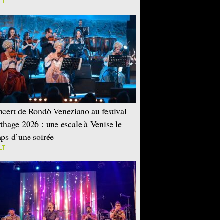
LT
cert de Rondò Veneziano au festival
thage 2026 : une escale à Venise le
ps d’une soirée
LT