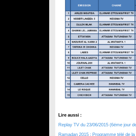
Lire aussi :
Replay TV du 23/06/2015 (6éme jour 
Ramadan 2015 : Programme télé de la ch