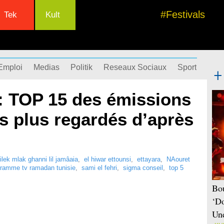
#Festivals
Tek
Kult
Emploi
Medias
Politik
Reseaux Sociaux
Sport
Succ
 TOP 15 des émissions
les plus regardés d’après
lilek mlak ghanni lil jamâaia
,
el hiwar ettounsi
,
ettayara
,
NAouret
ogramme tv ramadan tunisie
,
sami el fehri
,
sigma conseil
,
top 5
Bou
‘Do
Une