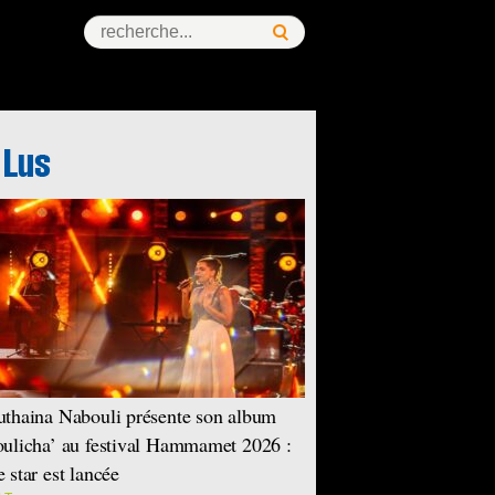
ess Story
thaina Nabouli présente son album
ulicha’ au festival Hammamet 2026 :
 star est lancée