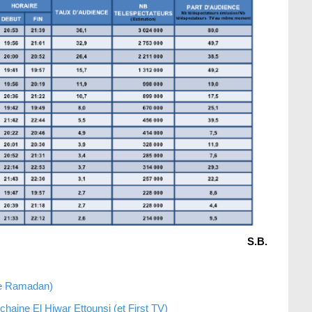
S.B.
de Ramadan)
aine El Hiwar Ettounsi (et First TV)