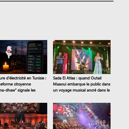
e d’électricité en Tunisie :
Sada El Atlas : quand Outail
ateforme citoyenne
Maaoui embarque le public dans
a-dhaw" signale les
un voyage musical ancré dans le
s en temps réel
patrimoine