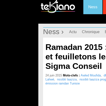
Ness
Ness ›
Actu
Chronique
Ramadan 2015 :
et feuilletons 
Sigma Conseil
24 juin 2015
Mots-clefs :
Awled Moufida
,
d
Lahwé
,
nssibti laaziza
,
nssibti laaziza pr
émission ramdan Tunisie