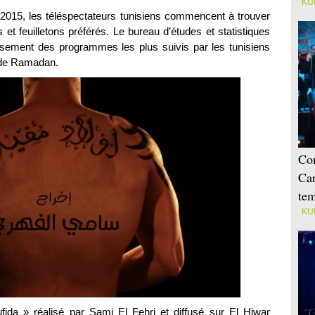
KU
2015, les téléspectateurs tunisiens commencent à trouver
 et feuilletons préférés. Le bureau d’études et statistiques
ssement des programmes les plus suivis par les tunisiens
 de Ramadan.
Con
Car
tem
KU
fida » réalisé par Sami El Fehri et diffusé sur El Hiwar