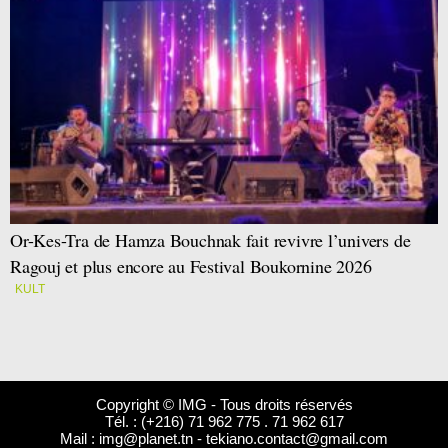
Or-Kes-Tra de Hamza Bouchnak fait revivre l’univers de
Ragouj et plus encore au Festival Boukornine 2026
KULT
Copyright © IMG - Tous droits réservés
Tél. : (+216) 71 962 775 . 71 962 617
Mail :
img@planet.tn
-
tekiano.contact@gmail.com