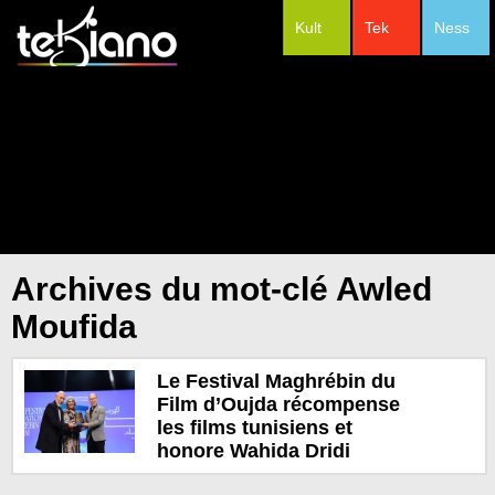
Kult
Tek
Ness
#Festivals
Archives du mot-clé Awled
Moufida
Le Festival Maghrébin du
Film d’Oujda récompense
les films tunisiens et
honore Wahida Dridi