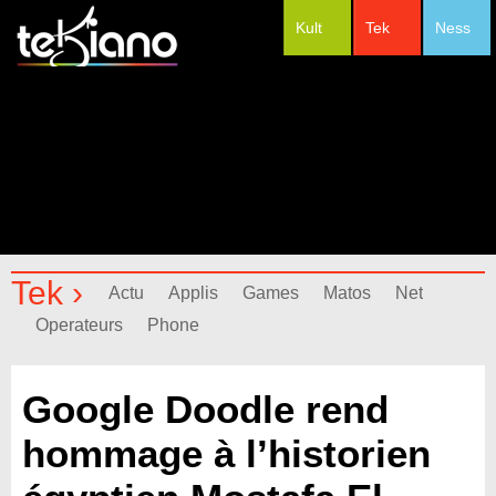
Kult
Tek
Ness
#Festivals
Tek ›
Actu
Applis
Games
Matos
Net
Operateurs
Phone
Google Doodle rend
hommage à l’historien