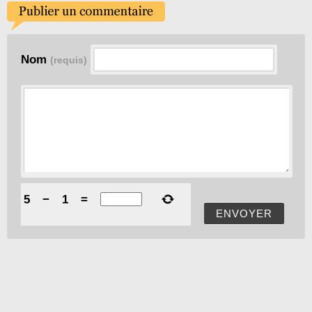
Nom
(requis)
5
−
1
=
ENVOYER