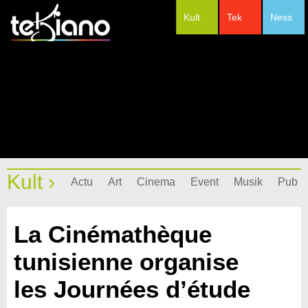
Kult
Tek
Ness
#Festivals
Kult ›
Actu
Art
Cinema
Event
Musik
Pub
La Cinémathèque
tunisienne organise
les Journées d’étude