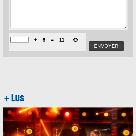
+
6
=
11
ENVOYER