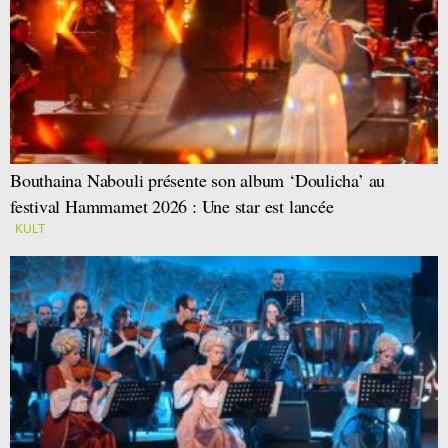
Bouthaina Nabouli présente son album ‘Doulicha’ au
festival Hammamet 2026 : Une star est lancée
KULT