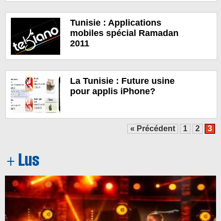
Tunisie : Applications
mobiles spécial Ramadan
2011
La Tunisie : Future usine
pour applis iPhone?
« Précédent
1
2
3