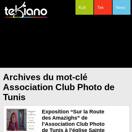
Kult
Tek
Ness
#Festivals
Archives du mot-clé
Association Club Photo de
Tunis
Exposition “Sur la Route
des Amazighs” de
l’Association Club Photo
de Tunis à l’église Sainte