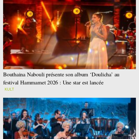
Bouthaina Nabouli présente son album ‘Doulicha’ au
festival Hammamet 2026 : Une star est lancée
KULT