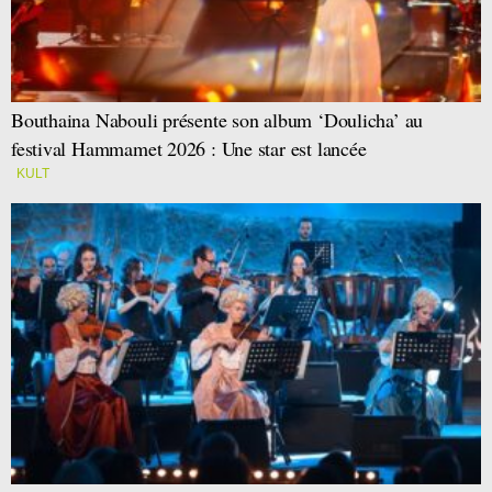
Bouthaina Nabouli présente son album ‘Doulicha’ au
festival Hammamet 2026 : Une star est lancée
KULT