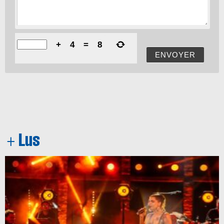
+
4
=
8
ENVOYER