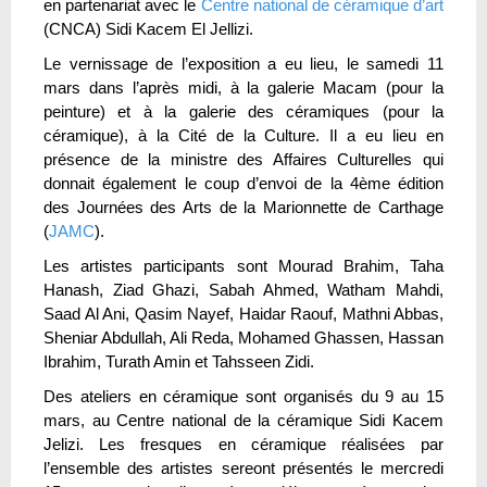
en partenariat avec le
Centre national de céramique d’art
(CNCA) Sidi Kacem El Jellizi.
Le vernissage de l’exposition a eu lieu, le samedi 11
mars dans l’après midi, à la galerie Macam (pour la
peinture) et à la galerie des céramiques (pour la
céramique), à la Cité de la Culture. Il a eu lieu en
présence de la ministre des Affaires Culturelles qui
donnait également le coup d’envoi de la 4ème édition
des Journées des Arts de la Marionnette de Carthage
(
JAMC
).
Les artistes participants sont Mourad Brahim, Taha
Hanash, Ziad Ghazi, Sabah Ahmed, Watham Mahdi,
Saad Al Ani, Qasim Nayef, Haidar Raouf, Mathni Abbas,
Sheniar Abdullah, Ali Reda, Mohamed Ghassen, Hassan
Ibrahim, Turath Amin et Tahsseen Zidi.
Des ateliers en céramique sont organisés du 9 au 15
mars, au Centre national de la céramique Sidi Kacem
Jelizi. Les fresques en céramique réalisées par
l’ensemble des artistes sereont présentés le mercredi