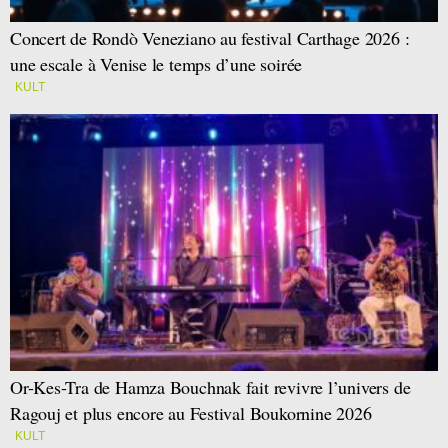
Concert de Rondò Veneziano au festival Carthage 2026 :
une escale à Venise le temps d’une soirée
KULT
Or-Kes-Tra de Hamza Bouchnak fait revivre l’univers de
Ragouj et plus encore au Festival Boukornine 2026
KULT