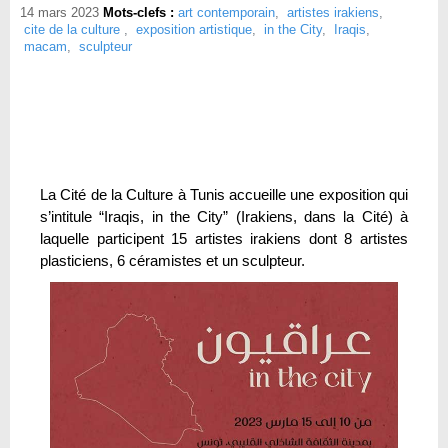
14 mars 2023
Mots-clefs :
art contemporain
,
artistes irakiens
,
cite de la culture
,
exposition artistique
,
in the City
,
Iraqis
,
macam
,
sculpteur
La Cité de la Culture à Tunis accueille une exposition qui
s’intitule “Iraqis, in the City” (Irakiens, dans la Cité) à
laquelle participent 15 artistes irakiens dont 8 artistes
plasticiens, 6 céramistes et un sculpteur.