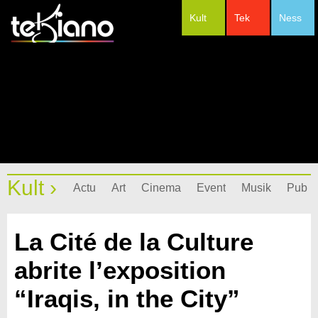
Kult
Tek
Ness
#Festivals
Kult ›
Actu
Art
Cinema
Event
Musik
Pub
La Cité de la Culture
abrite l’exposition
“Iraqis, in the City”