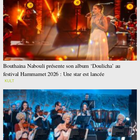
Bouthaina Nabouli présente son album ‘Doulicha’ au
festival Hammamet 2026 : Une star est lancée
KULT