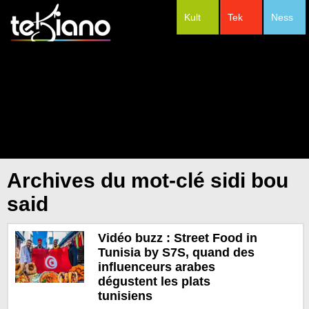
Kult
Tek
Ness
#Festivals
Archives du mot-clé sidi bou
said
Vidéo buzz : Street Food in
Tunisia by S7S, quand des
influenceurs arabes
dégustent les plats
tunisiens